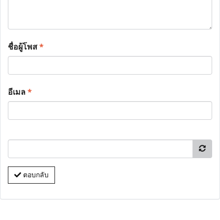
ชื่อผู้โพส
*
อีเมล
*
ตอบกลับ