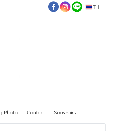
TH
g Photo
Contact
Souvenirs