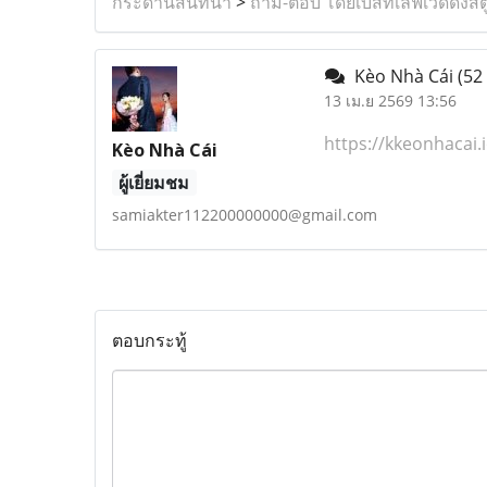
กระดานสนทนา
>
ถาม-ตอบ โดยเบสท์เลิฟเวดดิ้งสต
Kèo Nhà Cái
(52
13 เม.ย 2569 13:56
https://kkeonhacai.i
Kèo Nhà Cái
ผู้เยี่ยมชม
samiakter112200000000@gmail.com
ตอบกระทู้