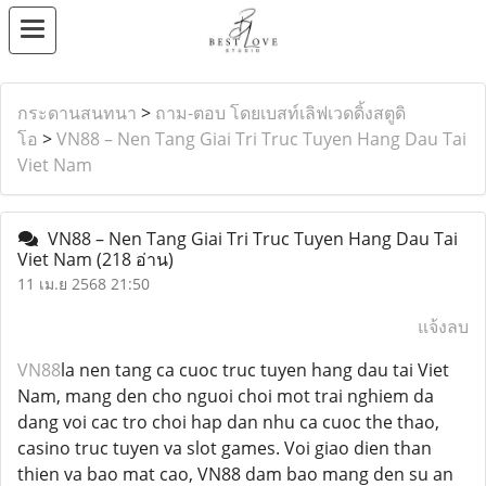
กระดานสนทนา
>
ถาม-ตอบ โดยเบสท์เลิฟเวดดิ้งสตูดิ
โอ
>
VN88 – Nen Tang Giai Tri Truc Tuyen Hang Dau Tai
Viet Nam
VN88 – Nen Tang Giai Tri Truc Tuyen Hang Dau Tai
Viet Nam
(218 อ่าน)
11 เม.ย 2568 21:50
แจ้งลบ
VN88
la nen tang ca cuoc truc tuyen hang dau tai Viet
Nam, mang den cho nguoi choi mot trai nghiem da
dang voi cac tro choi hap dan nhu ca cuoc the thao,
casino truc tuyen va slot games. Voi giao dien than
thien va bao mat cao, VN88 dam bao mang den su an