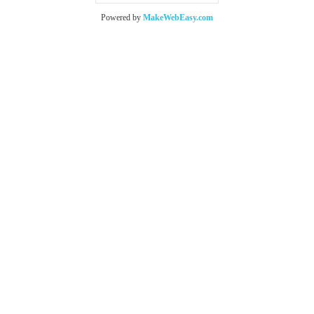
Powered by
MakeWebEasy.com