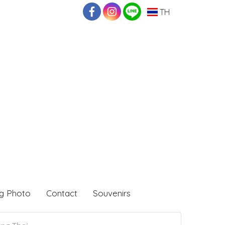
TH
g Photo
Contact
Souvenirs