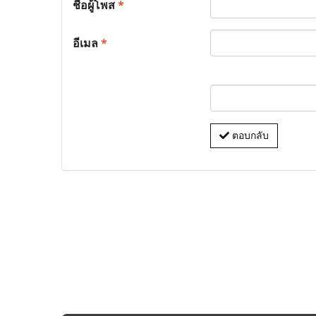
ชื่อผู้โพส
*
อีเมล
*
ตอบกลับ