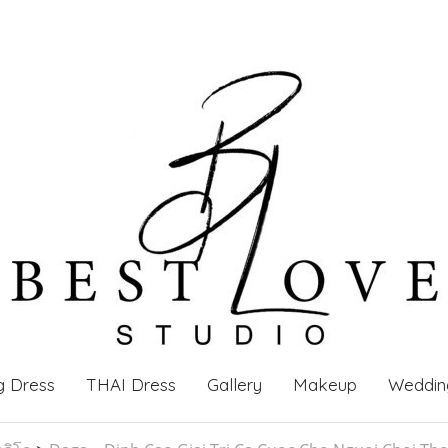
g Dress
THAI Dress
Gallery
Makeup
Weddin