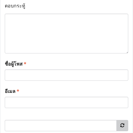
ตอบกระทู้
ชื่อผู้โพส
*
อีเมล
*