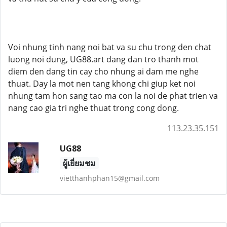
Voi nhung tinh nang noi bat va su chu trong den chat
luong noi dung, UG88.art dang dan tro thanh mot
diem den dang tin cay cho nhung ai dam me nghe
thuat. Day la mot nen tang khong chi giup ket noi
nhung tam hon sang tao ma con la noi de phat trien va
nang cao gia tri nghe thuat trong cong dong.
113.23.35.151
UG88
ผู้เยี่ยมชม
vietthanhphan15@gmail.com