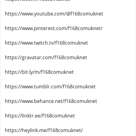
https://www.youtube.com/@f168comuknet
https://www.pinterest.com/f168comuknet/
https://www.twitch.tv/f168comuknet
https://gravatar.com/f168comuknet
https://bit.ly/m/f168comuknet
https://www.tumblr.com/f168comuknet
https://www.behance.net/f168comuknet
https://linktr.ee/f168comuknet
https://heylink.me/f168comuknet/