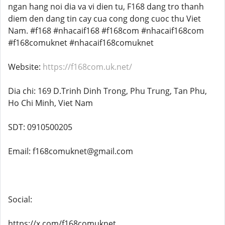
ngan hang noi dia va vi dien tu, F168 dang tro thanh
diem den dang tin cay cua cong dong cuoc thu Viet
Nam. #f168 #nhacaif168 #f168com #nhacaif168com
#f168comuknet #nhacaif168comuknet
Website:
https://f168com.uk.net/
Dia chi: 169 D.Trinh Dinh Trong, Phu Trung, Tan Phu,
Ho Chi Minh, Viet Nam
SDT: 0910500205
Email: f168comuknet@gmail.com
Social:
https://x.com/f168comuknet