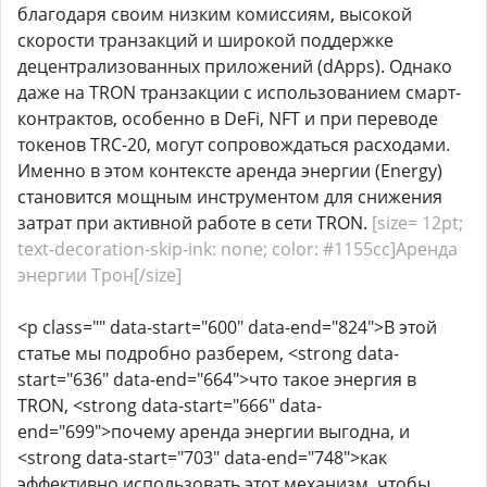
благодаря своим низким комиссиям, высокой
скорости транзакций и широкой поддержке
децентрализованных приложений (dApps). Однако
даже на TRON транзакции с использованием смарт-
контрактов, особенно в DeFi, NFT и при переводе
токенов TRC-20, могут сопровождаться расходами.
Именно в этом контексте аренда энергии (Energy)
становится мощным инструментом для снижения
затрат при активной работе в сети TRON.
[size= 12pt;
text-decoration-skip-ink: none; color: #1155cc]Аренда
энергии Трон[/size]
<p class="" data-start="600" data-end="824">В этой
статье мы подробно разберем, <strong data-
start="636" data-end="664">что такое энергия в
TRON, <strong data-start="666" data-
end="699">почему аренда энергии выгодна, и
<strong data-start="703" data-end="748">как
эффективно использовать этот механизм, чтобы