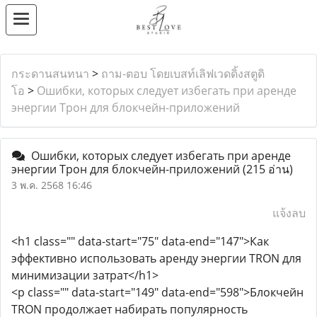
กระดานสนทนา
>
ถาม-ตอบ โดยเบสท์เลิฟเวดดิ้งสตูดิ
โอ
>
Ошибки, которых следует избегать при аренде
энергии Трон для блокчейн-приложений
Ошибки, которых следует избегать при аренде
энергии Трон для блокчейн-приложений
(215 อ่าน)
3 พ.ค. 2568 16:46
แจ้งลบ
<h1 class="" data-start="75" data-end="147">Как
эффективно использовать аренду энергии TRON для
минимизации затрат</h1>
<p class="" data-start="149" data-end="598">Блокчейн
TRON продолжает набирать популярность