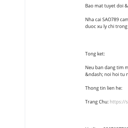
Bao mat tuyet doi 
Nha cai SAO789 cam 
duoc xu ly chi tron
Tong ket:
Neu ban dang tim mo
&ndash; noi hoi tu 
Thong tin lien he:
Trang Chu:
https://