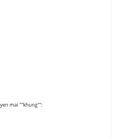
uyen mai ""khung"":