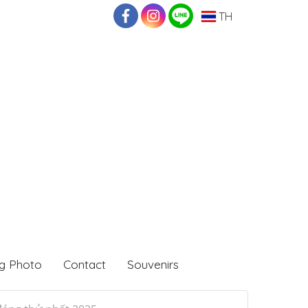
TH
g Photo
Contact
Souvenirs