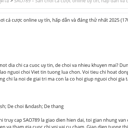
ูดิโอ
>
SAO789 – Sân chơi cá cược online uy tín, hấp dẫn và
i cá cược online uy tín, hấp dẫn và đáng thử nhất 2025
(17
mot dia chi ca cuoc uy tin, de choi va nhieu khuyen mai? 
ao nguoi choi Viet tin tuong lua chon. Voi tieu chi hoat d
g chi la noi de giai tri ma con la co hoi giup nguoi choi gi
sh; De choi &ndash; De thang
hi truy cap SAO789 la giao dien hien dai, toi gian nhung van
ien va tham gia cuoc chi voi vai cu cham. Giao dien tuong th