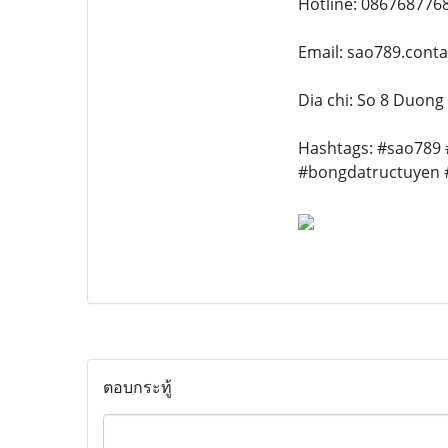
Hotline: 086768776
Email: sao789.cont
Dia chi: So 8 Duong
Hashtags: #sao789
#bongdatructuyen 
ตอบกระทู้