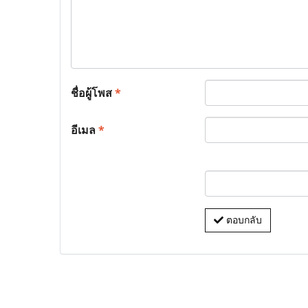
ชื่อผู้โพส
*
อีเมล
*
ตอบกลับ