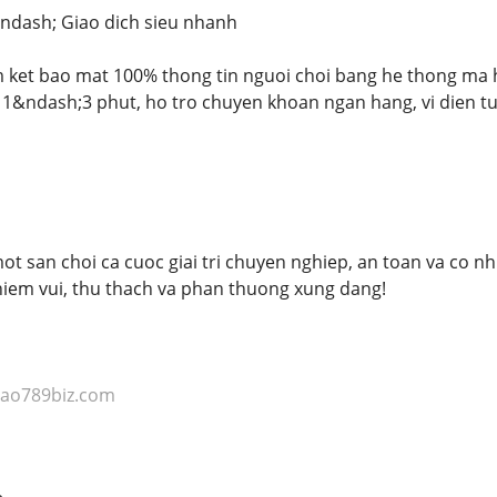
&ndash; Giao dich sieu nhanh
ket bao mat 100% thong tin nguoi choi bang he thong ma hoa
g 1&ndash;3 phut, ho tro chuyen khoan ngan hang, vi dien tu
t san choi ca cuoc giai tri chuyen nghiep, an toan va co n
niem vui, thu thach va phan thuong xung dang!
sao789biz.com