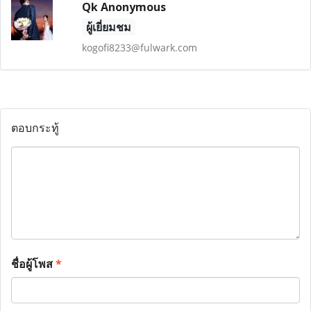
Qk Anonymous
ผู้เยี่ยมชม
kogofi8233@fulwark.com
ตอบกระทู้
ชื่อผู้โพส
*