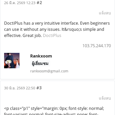
#2
26 มี.ค. 2569 12:23
แจ้งลบ
DoctiPlus has a very intuitive interface. Even beginners
can use it without any issues. It&rsquo;s simple and
effective. Great job.
DoctiPlus
103.75.244.170
Rankxoom
ผู้เยี่ยมชม
rankxoom@gmail.com
#3
30 มิ.ย. 2569 22:50
แจ้งลบ
<p class="p1" style="margin: 0px; font-style: normal;
font-variant: normal; font-size-adjust: none; font-