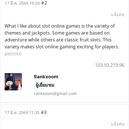
#2
17 มี.ค. 2569 10:24
แจ้งลบ
What I like about slot online games is the variety of
themes and jackpots. Some games are based on
adventure while others are classic fruit slots. This
variety makes slot online gaming exciting for players.
pestoto
103.93.219.96
Rankxoom
ผู้เยี่ยมชม
rankxoom@gmail.com
#3
17 มิ.ย. 2569 11:35
แจ้งลบ