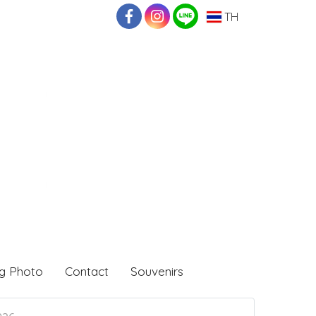
TH
g Photo
Contact
Souvenirs