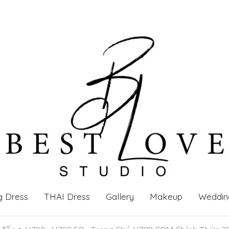
g Dress
THAI Dress
Gallery
Makeup
Weddin