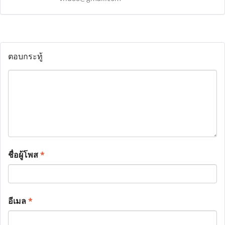
ตอบกระทู้
ชื่อผู้โพส
*
อีเมล
*