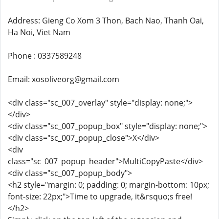
Address: Gieng Co Xom 3 Thon, Bach Nao, Thanh Oai,
Ha Noi, Viet Nam
Phone : 0337589248
Email: xosoliveorg@gmail.com
<div class="sc_007_overlay" style="display: none;">
</div>
<div class="sc_007_popup_box" style="display: none;">
<div class="sc_007_popup_close">X</div>
<div
class="sc_007_popup_header">MultiCopyPaste</div>
<div class="sc_007_popup_body">
<h2 style="margin: 0; padding: 0; margin-bottom: 10px;
font-size: 22px;">Time to upgrade, it&rsquo;s free!
</h2>