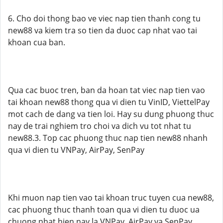
6. Cho doi thong bao ve viec nap tien thanh cong tu
new88 va kiem tra so tien da duoc cap nhat vao tai
khoan cua ban.
Qua cac buoc tren, ban da hoan tat viec nap tien vao
tai khoan new88 thong qua vi dien tu VinID, ViettelPay
mot cach de dang va tien loi. Hay su dung phuong thuc
nay de trai nghiem tro choi va dich vu tot nhat tu
new88.3. Top cac phuong thuc nap tien new88 nhanh
qua vi dien tu VNPay, AirPay, SenPay
Khi muon nap tien vao tai khoan truc tuyen cua new88,
cac phuong thuc thanh toan qua vi dien tu duoc ua
chuong nhat hien nay la VNPay, AirPay va SenPay.