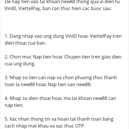
De nap tien vao tai khoan new88 thong qua vi dien tu
VinID, ViettelPay, ban can thuc hien cac buoc sau:
1. Dang nhap vao ung dung VinID hoac ViettelPay tren
dien thoai cua ban.
2. Chon muc Nap tien hoac Chuyen tien tren giao dien
cua ung dung.
3. Nhap so tien can nap va chon phuong thuc thanh
toan la new88 hoac Nap tien vao new88.
4. Nhap so dien thoai hoac ma tai khoan new88 can
nap tien.
5. Xac nhan thong tin va hoan tat thanh toan bang
cach nhap mat khau va xac thuc OTP.