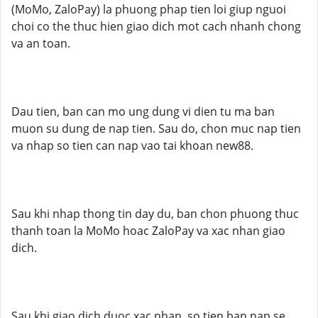
(MoMo, ZaloPay) la phuong phap tien loi giup nguoi
choi co the thuc hien giao dich mot cach nhanh chong
va an toan.
Dau tien, ban can mo ung dung vi dien tu ma ban
muon su dung de nap tien. Sau do, chon muc nap tien
va nhap so tien can nap vao tai khoan new88.
Sau khi nhap thong tin day du, ban chon phuong thuc
thanh toan la MoMo hoac ZaloPay va xac nhan giao
dich.
Sau khi giao dich duoc xac nhan, so tien ban nap se