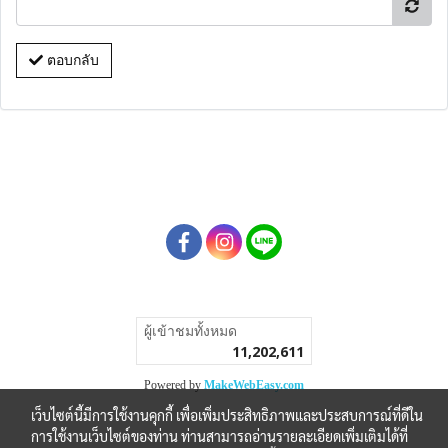
ตอบกลับ
ผู้เข้าชมวันนี้
9,077
Powered by
MakeWebEasy.com
เว็บไซต์นี้มีการใช้งานคุกกี้ เพื่อเพิ่มประสิทธิภาพและประสบการณ์ที่ดีใน
การใช้งานเว็บไซต์ของท่าน ท่านสามารถอ่านรายละเอียดเพิ่มเติมได้ที่