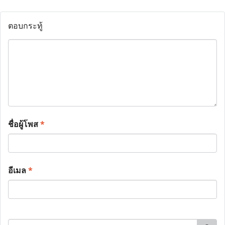
ตอบกระทู้
ชื่อผู้โพส
*
อีเมล
*