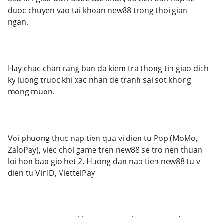
duoc chuyen vao tai khoan new88 trong thoi gian
ngan.
Hay chac chan rang ban da kiem tra thong tin giao dich
ky luong truoc khi xac nhan de tranh sai sot khong
mong muon.
Voi phuong thuc nap tien qua vi dien tu Pop (MoMo,
ZaloPay), viec choi game tren new88 se tro nen thuan
loi hon bao gio het.2. Huong dan nap tien new88 tu vi
dien tu VinID, ViettelPay