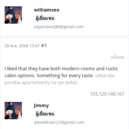
williamseo
ผู้เยี่ยมชม
expertseo286@gmail.com
#1
20 พ.ค. 2568 13:47
แจ้งลบ
I liked that they have both modern rooms and rustic
cabin options. Something for every taste.
szklarska
poreba apartamenty na sprzedaz
103.129.140.167
Jimmy
ผู้เยี่ยมชม
ateebkhatri27@gmail.com