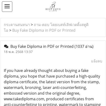
กระดานสนทนา
>
ถาม-ตอบ โดยเบสท์เลิฟเวดดิ้งสตูดิ
โอ
>
Buy Fake Diploma in PDF or Printed
Buy Fake Diploma in PDF or Printed
(1037 อ่าน)
18 พ.ค. 2568 13:37
แจ้งลบ
If you have already thought about buying a fake
diploma, you hope that have purchased a high-quality
diploma certificate, the latest version from the stamp,
watermark, bronzing, laser anti-counterfeiting,
embossed version and the original degree,
www.takediploma.com, produced certificates from
anti-counterfeiting to printing, watermark to stamping