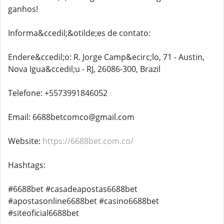
ganhos!
Informa&ccedil;&otilde;es de contato:
Endere&ccedil;o: R. Jorge Camp&ecirc;lo, 71 - Austin,
Nova Igua&ccedil;u - RJ, 26086-300, Brazil
Telefone: +5573991846052
Email: 6688betcomco@gmail.com
Website:
https://6688bet.com.co/
Hashtags:
#6688bet #casadeapostas6688bet
#apostasonline6688bet #casino6688bet
#siteoficial6688bet