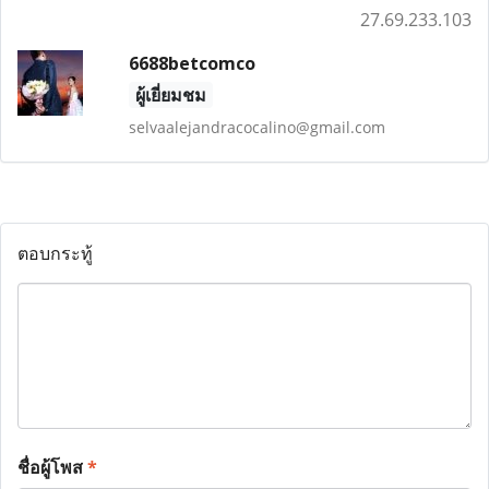
27.69.233.103
6688betcomco
ผู้เยี่ยมชม
selvaalejandracocalino@gmail.com
ตอบกระทู้
ชื่อผู้โพส
*