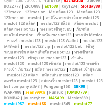
style="color: #00ccff;">
fufu789
|
Rachaclub
|
Zolo
99
|
BOZZ777
|
ZICO888
|
ak
1688
|
toy
1234
|
Slotday88
|
123maxx
|
123meslot
|
Me สล็อต 123
|
Meสล็อต 123
|
123meslot
|
meslot
|
คาสิโน ทางเข้า เว็บ meslot123
|
meslot 123 สล็อต
|
meslot123 สล็อต
|
สล็อต meslot
|
สล็อต meslot 123
|
meslot เข้าสู่ระบบ
|
เว็บพนัน
ออนไลน์ meslot
|
เว็บพนัน meslot123
|
ทางเข้า Meslot
|
ทางเข้า meslot123
|
meslot123 Wallet
|
meslot123
เครดิตฟรี
|
meslot123 vip
|
meslot123 bet
|
เข้าสู่
ระบบ สมาชิก สมัคร เดิมพัน meslot123
|
ทางเข้าเล่น
meslot123
|
เข้าสู่ระบบ meslot123
|
เข้าเล่น
meslot123
|
meslot123 เข้าเล่น
|
meslot123 ทางเข้า
|
ทางเข้า เว็บ 123
|
สมัคร meslot123
|
123bet เข้าสู่ระบบ
|
meslot123 สมัคร
|
สมัครเล่น meslot123
|
สมัคร
สมาชิก meslot123
|
สมัครเว็บ meslot123
|
meslot 123
bet company สมัคร
|
Pungpung168
|
SBK99
|
WARP888
|
sean999th
|
Punsuk
|
JUMBO789
|
BOMB42
|
Journeybet
|
NASA99
|
Meslot889
|
meslot987
|
meslot88
|
meslot345
|
meslot77
|