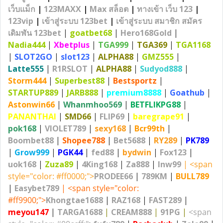
เว็บแม็ก
|
123MAXX
|
Max สล็อต
|
ทางเข้า เว็บ 123
|
123vip
|
เข้าสู่ระบบ 123bet
|
เข้าสู่ระบบ สมาชิก สมัคร
เดิมพัน 123bet
|
goatbet68
|
Hero168Gold
|
Nadia444
|
Xbetplus
|
TGA999
|
TGA369
|
TGA1168
|
SLOT2GO
|
slot123
|
ALPHA88
|
GMZ555
|
Latte555
|
R1RSLOT
|
ALPHA88
|
Sudyod888
|
Storm444
|
Superbest88
|
Bestsportz
|
STARTUP889
|
JARB888
|
premium8888
|
Goathub
|
Astonwin66
|
Whanmhoo569
|
BETFLIKPG88
|
PANANTHAI
|
SMD66
|
FLIP69
|
baregrape91
|
pok168
|
VIOLET789
|
sexy168
|
Bcr99th
|
Boombet88
|
Shopee788
|
Bet5688
|
RY289
|
PK
789
|
Grow999
|
PGK44
|
fed88
|
bydwin
|
Fox123
|
uok168
|
Zuza89
|
4King168
|
Za888
|
Inw99
| <span
style="color: #ff0000;">
PRODEE66
|
789KM
|
BULL789
|
Easybet789
| <span style="color:
#ff9900;">
Khongtae1688
|
RAZ168
|
FAST289
|
meyou147
|
TARGA1688
|
CREAM888
|
91
PG
|
<span