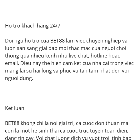
Ho tro khach hang 24/7
Doi ngu ho tro cua BET88 lam viec chuyen nghiep va
luon san sang giai dap moi thac mac cua nguoi choi
thong qua nhieu kenh nhu live chat, hotline hoac
email. Dieu nay the hien cam ket cua nha cai trong viec
mang lai su hai long va phuc vu tan tam nhat den voi
nguoi dung.
Ket luan
BET88 khong chi la noi giai tri, ca cuoc don thuan ma
con la mot he sinh thai ca cuoc truc tuyen toan dien,
dang tin cay. Voi chat luong dich vu vuot troi, tinh bao