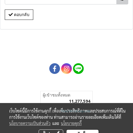
ตอบกลับ
ผู้เข้าชมทั้งหมด
11,277,594
เว็บไซต์นี้มีการใช้งานคุกกี้ เพื่อเพิ่มประสิทธิภาพและประสบการณ์ที่ดีใน
Powered by
MakeWebEasy.com
การใช้งานเว็บไซต์ของท่าน ท่านสามารถอ่านรายละเอียดเพิ่มเติมได้ที่
นโยบายความเป็นส่วนตัว
และ
นโยบายคุกกี้