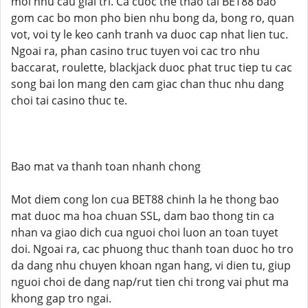
moi nhu cau giai tri. Ca cuoc the thao tai BET88 bao
gom cac bo mon pho bien nhu bong da, bong ro, quan
vot, voi ty le keo canh tranh va duoc cap nhat lien tuc.
Ngoai ra, phan casino truc tuyen voi cac tro nhu
baccarat, roulette, blackjack duoc phat truc tiep tu cac
song bai lon mang den cam giac chan thuc nhu dang
choi tai casino thuc te.
Bao mat va thanh toan nhanh chong
Mot diem cong lon cua BET88 chinh la he thong bao
mat duoc ma hoa chuan SSL, dam bao thong tin ca
nhan va giao dich cua nguoi choi luon an toan tuyet
doi. Ngoai ra, cac phuong thuc thanh toan duoc ho tro
da dang nhu chuyen khoan ngan hang, vi dien tu, giup
nguoi choi de dang nap/rut tien chi trong vai phut ma
khong gap tro ngai.