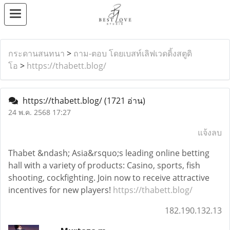
กระดานสนทนา
>
ถาม-ตอบ โดยเบสท์เลิฟเวดดิ้งสตูดิ
โอ
>
https://thabett.blog/
https://thabett.blog/
(1721 อ่าน)
24 พ.ค. 2568 17:27
แจ้งลบ
Thabet &ndash; Asia&rsquo;s leading online betting
hall with a variety of products: Casino, sports, fish
shooting, cockfighting. Join now to receive attractive
incentives for new players!
https://thabett.blog/
182.190.132.13