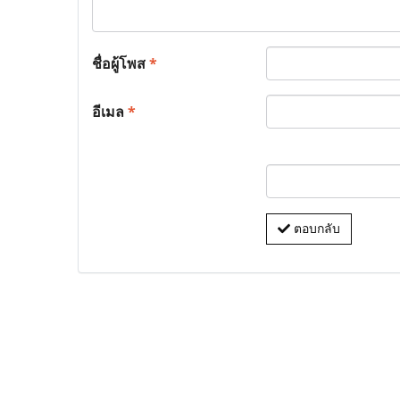
ชื่อผู้โพส
*
อีเมล
*
ตอบกลับ