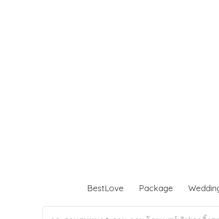
BestLove
Package
Weddin