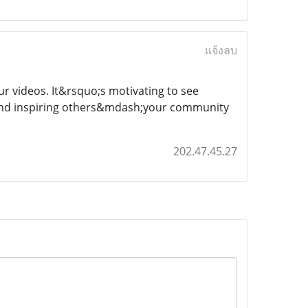
แจ้งลบ
our videos. It&rsquo;s motivating to see
 and inspiring others&mdash;your community
202.47.45.27