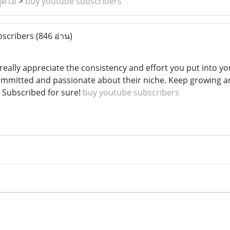
ูดิโอ
>
buy youtube subscribers
bscribers
(846 อ่าน)
 really appreciate the consistency and effort you put into y
ommitted and passionate about their niche. Keep growing
. Subscribed for sure!
buy youtube subscribers