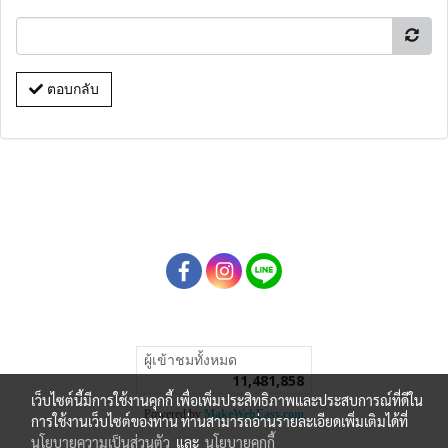
ตอบกลับ
ผู้เข้าชมทั้งหมด
11,481,858
เว็บไซต์นี้มีการใช้งานคุกกี้ เพื่อเพิ่มประสิทธิภาพและประสบการณ์ที่ดีใน
Powered by
MakeWebEasy.com
การใช้งานเว็บไซต์ของท่าน ท่านสามารถอ่านรายละเอียดเพิ่มเติมได้ที่
นโยบายความเป็นส่วนตัว
และ
นโยบายคุกกี้