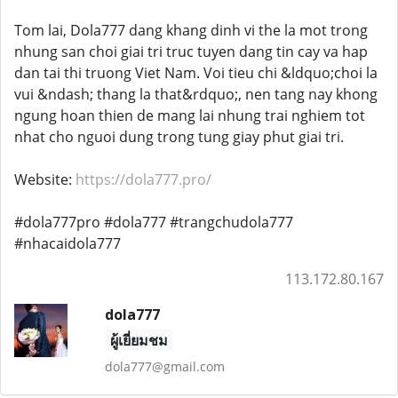
Tom lai, Dola777 dang khang dinh vi the la mot trong
nhung san choi giai tri truc tuyen dang tin cay va hap
dan tai thi truong Viet Nam. Voi tieu chi &ldquo;choi la
vui &ndash; thang la that&rdquo;, nen tang nay khong
ngung hoan thien de mang lai nhung trai nghiem tot
nhat cho nguoi dung trong tung giay phut giai tri.
Website:
https://dola777.pro/
#dola777pro #dola777 #trangchudola777
#nhacaidola777
113.172.80.167
dola777
ผู้เยี่ยมชม
dola777@gmail.com