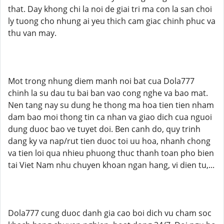
that. Day khong chi la noi de giai tri ma con la san choi
ly tuong cho nhung ai yeu thich cam giac chinh phuc va
thu van may.
Mot trong nhung diem manh noi bat cua Dola777
chinh la su dau tu bai ban vao cong nghe va bao mat.
Nen tang nay su dung he thong ma hoa tien tien nham
dam bao moi thong tin ca nhan va giao dich cua nguoi
dung duoc bao ve tuyet doi. Ben canh do, quy trinh
dang ky va nap/rut tien duoc toi uu hoa, nhanh chong
va tien loi qua nhieu phuong thuc thanh toan pho bien
tai Viet Nam nhu chuyen khoan ngan hang, vi dien tu,...
Dola777 cung duoc danh gia cao boi dich vu cham soc