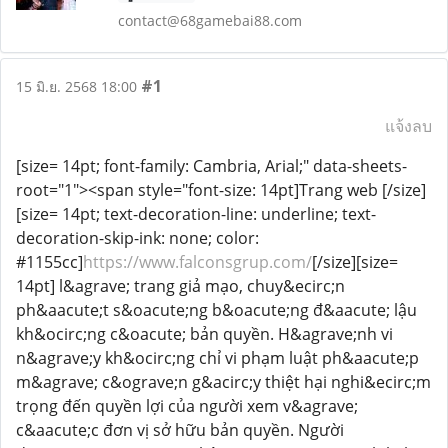
contact@68gamebai88.com
#1
15 มิ.ย. 2568 18:00
แจ้งลบ
[size= 14pt; font-family: Cambria, Arial;" data-sheets-
root="1"><span style="font-size: 14pt]Trang web [/size]
[size= 14pt; text-decoration-line: underline; text-
decoration-skip-ink: none; color:
#1155cc]
https://www.falconsgrup.com/
[/size][size=
14pt] l&agrave; trang giả mạo, chuy&ecirc;n
ph&aacute;t s&oacute;ng b&oacute;ng đ&aacute; lậu
kh&ocirc;ng c&oacute; bản quyền. H&agrave;nh vi
n&agrave;y kh&ocirc;ng chỉ vi phạm luật ph&aacute;p
m&agrave; c&ograve;n g&acirc;y thiệt hại nghi&ecirc;m
trọng đến quyền lợi của người xem v&agrave;
c&aacute;c đơn vị sở hữu bản quyền. Người