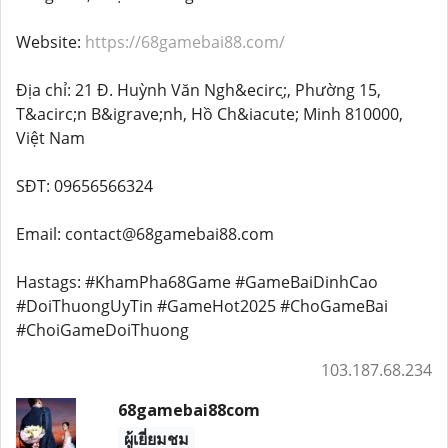
Website:
https://68gamebai88.com/
Địa chỉ: 21 Đ. Huỳnh Văn Ngh&ecirc;̣, Phường 15,
T&acirc;n B&igrave;nh, Hồ Ch&iacute; Minh 810000,
Việt Nam
SĐT: 09656566324
Email: contact@68gamebai88.com
Hastags: #KhamPha68Game #GameBaiDinhCao
#DoiThuongUyTin #GameHot2025 #ChoGameBai
#ChoiGameDoiThuong
103.187.68.234
68gamebai88com
ผู้เยี่ยมชม