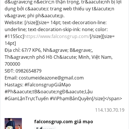
d&ugrave;ng n&ecirc;n thận trọng, tr&aacute;nh bị lợi
dụng bởi c&aacute;c trang web thiếu uy t&iacute;n
v&agrave; phi ph&aacute;p.
Website: [/size][size= 14pt; text-decoration-line:
underline; text-decoration-skip-ink: none; color:
#1155cc]
https://www.falconsgrup.com/
[/size][size=
14pt]
Địa chỉ: 67/7 KP6, Nh&agrave; B&egrave;,
Th&agrave;nh phố Hồ Ch&iacute; Minh, Việt Nam,
700000
SĐT: 0982654879
Email: costumeideazone@gmail.com
Hastags: #FalconsgrupGiảMạo
#Ph&aacute;tB&oacute;ngĐ&aacute;Lậu
#GianLậnTrựcTuyến #ViPhạmBảnQuyền[/size]</span>
114.130.70.19
falconsgrup.com giả mạo