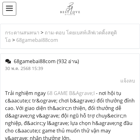
กระดานสนทนา
>
ถาม-ตอบ โดยเบสท์เลิฟเวดดิ้งสตูดิ
โอ
>
68gamebai88com
68gamebai88com
(932 อ่าน)
30 พ.ค. 2568 15:39
แจ้งลบ
Trải nghiệm ngay
68 GAME B&Agrave;I
- nơi hội tụ
c&aacute;c tr&ograve; chơi b&agrave;i đổi thưởng đỉnh
cao. Với giao diện th&acirc;n thiện, đổi thưởng dễ
d&agrave;ng v&agrave; đội ngũ hỗ trợ chuy&ecirc;n
nghiệp, đ&acirc;y l&agrave; lựa chọn h&agrave;ng đầu
cho c&aacute;c game thủ muốn thử vận may
v&agrave; nhận thưởng lớn.