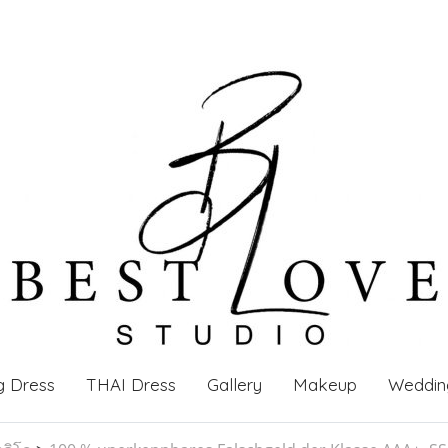
g Dress
THAI Dress
Gallery
Makeup
Weddin