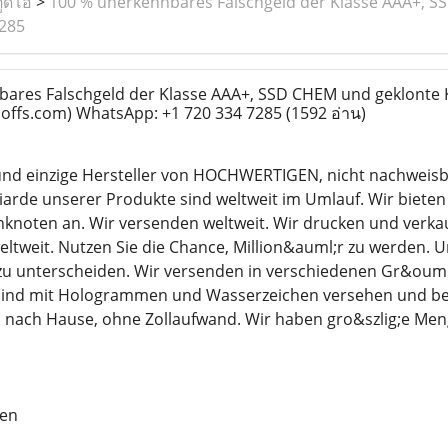
ูดิโอ
>
100 % unerkennbares Falschgeld der Klasse AAA+, S
7285
ares Falschgeld der Klasse AAA+, SSD CHEM und geklonte
coffs.com) WhatsApp: +1 720 334 7285
(1592 อ่าน)
 und einzige Hersteller von HOCHWERTIGEN, nicht nachweis
iarde unserer Produkte sind weltweit im Umlauf. Wir bieten a
knoten an. Wir versenden weltweit. Wir drucken und verka
weit. Nutzen Sie die Chance, Million&auml;r zu werden. Un
zu unterscheiden. Wir versenden in verschiedenen Gr&ouml;&
ind mit Hologrammen und Wasserzeichen versehen und beste
en nach Hause, ohne Zollaufwand. Wir haben gro&szlig;e M
nen