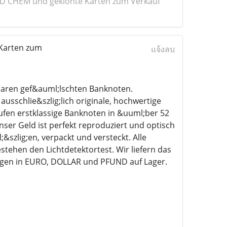
SD CHEM und geklonte Karten zum Verkauf
 Karten zum
แจ้งลบ
baren gef&auml;lschten Banknoten.
usschlie&szlig;lich originale, hochwertige
ufen erstklassige Banknoten in &uuml;ber 52
ser Geld ist perfekt reproduziert und optisch
szlig;en, verpackt und versteckt. Alle
hen den Lichtdetektortest. Wir liefern das
engen in EURO, DOLLAR und PFUND auf Lager.