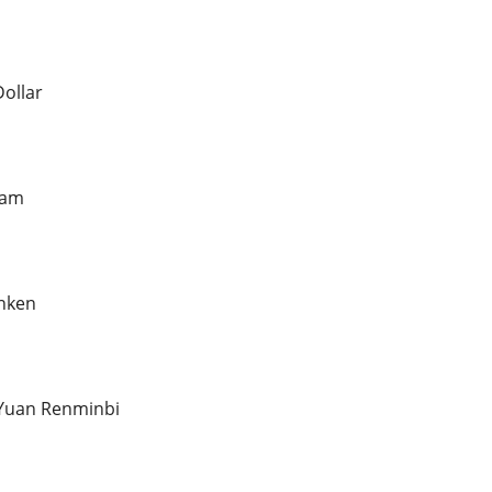
ollar
ham
anken
 Yuan Renminbi