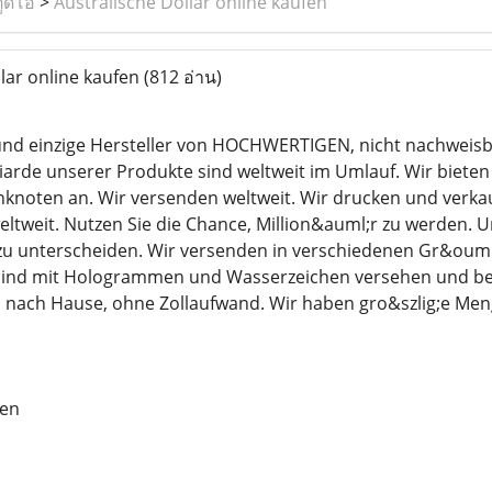
ูดิโอ
>
Australische Dollar online kaufen
lar online kaufen
(812 อ่าน)
 und einzige Hersteller von HOCHWERTIGEN, nicht nachweis
iarde unserer Produkte sind weltweit im Umlauf. Wir bieten a
knoten an. Wir versenden weltweit. Wir drucken und verka
weit. Nutzen Sie die Chance, Million&auml;r zu werden. Un
zu unterscheiden. Wir versenden in verschiedenen Gr&ouml;&
ind mit Hologrammen und Wasserzeichen versehen und beste
en nach Hause, ohne Zollaufwand. Wir haben gro&szlig;e M
nen