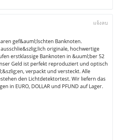
แจ้งลบ
baren gef&auml;lschten Banknoten.
usschlie&szlig;lich originale, hochwertige
ufen erstklassige Banknoten in &uuml;ber 52
ser Geld ist perfekt reproduziert und optisch
szlig;en, verpackt und versteckt. Alle
hen den Lichtdetektortest. Wir liefern das
engen in EURO, DOLLAR und PFUND auf Lager.