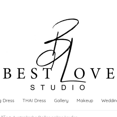
g Dress
THAI Dress
Gallery
Makeup
Weddin