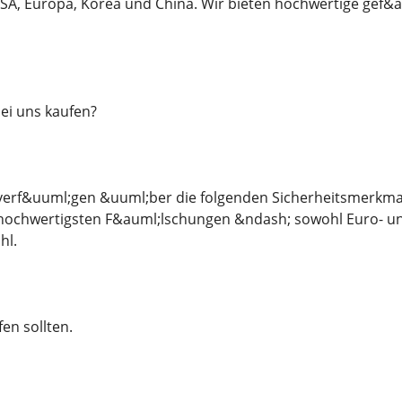
SA, Europa, Korea und China. Wir bieten hochwertige gef&
ei uns kaufen?
erf&uuml;gen &uuml;ber die folgenden Sicherheitsmerkmal
t hochwertigsten F&auml;lschungen &ndash; sowohl Euro- un
hl.
fen sollten.