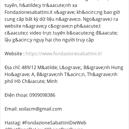
tuyến, h&atilde;y tr&aacute;nh xa
Fondazionesabattini.it v&agrave; kh&ocirc;ng bao giờ
cung cấp bất kỳ dữ liệu n&agrave;o. Ngo&agrave;i ra
website n&agrave;y c&ograve;n ph&aacute;t
c&aacute;c video trực tuyến b&oacute;ng đ&aacute;
lậu g&acirc;y nguy hại cho người truy cập
Website :
https://www.fondazionesabattini.it/
Địa chỉ: 489/12 M&atilde; L&ograve;, B&igrave;nh Hưng
Ho&agrave; A, B&igrave;nh T&acirc;n, Th&agrave;nh
phố Hồ Ch&iacute; Minh
Điện thoại: 0909098386
Email: xoilacm@gmail.com
Hastag: #FondazioneSabattiniDieWeb