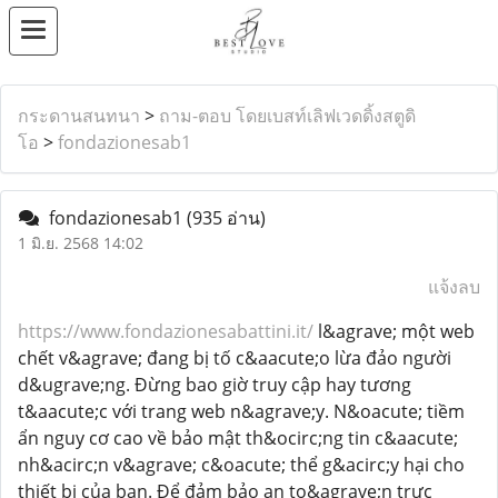
กระดานสนทนา
>
ถาม-ตอบ โดยเบสท์เลิฟเวดดิ้งสตูดิ
โอ
>
fondazionesab1
fondazionesab1
(935 อ่าน)
1 มิ.ย. 2568 14:02
แจ้งลบ
https://www.fondazionesabattini.it/
l&agrave; một web
chết v&agrave; đang bị tố c&aacute;o lừa đảo người
d&ugrave;ng. Đừng bao giờ truy cập hay tương
t&aacute;c với trang web n&agrave;y. N&oacute; tiềm
ẩn nguy cơ cao về bảo mật th&ocirc;ng tin c&aacute;
nh&acirc;n v&agrave; c&oacute; thể g&acirc;y hại cho
thiết bị của bạn. Để đảm bảo an to&agrave;n trực