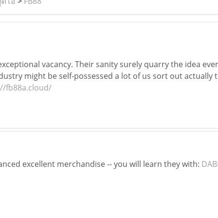
ูดิโอ
>
FB88
exceptional vacancy. Their sanity surely quarry the idea ev
ustry might be self-possessed a lot of us sort out actually tu
://fb88a.cloud/
anced excellent merchandise -- you will learn they with:
DAB