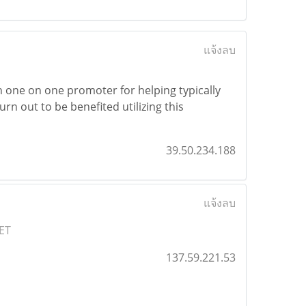
แจ้งลบ
en one on one promoter for helping typically
rn out to be benefited utilizing this
39.50.234.188
แจ้งลบ
ET
137.59.221.53