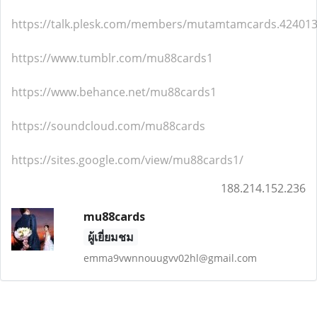
https://talk.plesk.com/members/mutamtamcards.42401
https://www.tumblr.com/mu88cards1
https://www.behance.net/mu88cards1
https://soundcloud.com/mu88cards
https://sites.google.com/view/mu88cards1/
188.214.152.236
mu88cards
ผู้เยี่ยมชม
emma9vwnnouugvv02hl@gmail.com