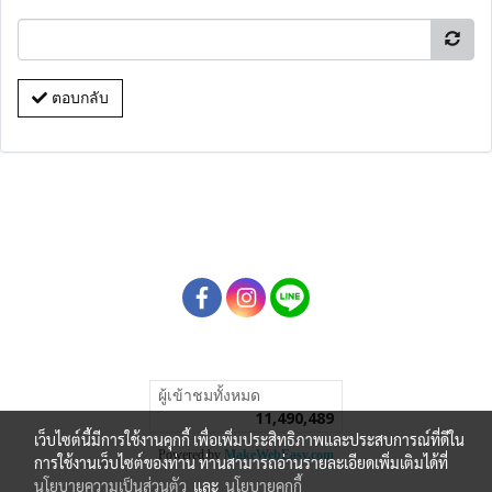
ตอบกลับ
ผู้เข้าชมทั้งหมด
11,490,489
เว็บไซต์นี้มีการใช้งานคุกกี้ เพื่อเพิ่มประสิทธิภาพและประสบการณ์ที่ดีใน
Powered by
MakeWebEasy.com
การใช้งานเว็บไซต์ของท่าน ท่านสามารถอ่านรายละเอียดเพิ่มเติมได้ที่
นโยบายความเป็นส่วนตัว
และ
นโยบายคุกกี้