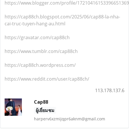
https://www.blogger.com/profile/17210416153396651369
https://cap88ch.blogspot.com/2025/06/cap88-la-nha-
cai-truc-tuyen-hang-au.html
https://gravatar.com/cap88ch
https://www.tumblr.com/cap88ch
https://cap88ch.wordpress.com/
https://www.reddit.com/user/cap88ch/
113.178.137.6
Cap88
ผู้เยี่ยมชม
harperv6xzmijqpr6aknm@gmail.com