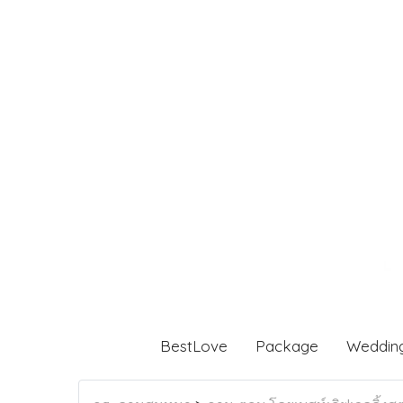
BestLove
Package
Weddin