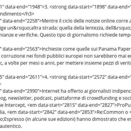
1" data-end="1948">3. <strong data-start="1898" data-end="
ondimento</h3>
 data-end="2258">Mentre il ciclo delle notizie online corre a
ge un&rsquo;altra strada: quella della lentezza, dell&rsquo;
anze e verifiche. Questo tipo di giornalismo richiede tempo
 data-end="2563">Inchieste come quelle sui Panama Papers, s
a corruzione nei fondi pubblici europei non sarebbero mai e
;, a volte per mesi o anni, per mettere insieme pezzi di ver
5" data-end="2611">4. <strong data-start="2572" data-end=
>
 data-end="2990">Internet ha offerto ai giornalisti indipen
blog, newsletter, podcast, piattaforme di crowdfunding e so
 Intercept, <em data-start="2815" data-end="2827">ProPub
ia, <em data-start="2842" data-end="2853">Re:Common o <
Espresso (in alcune sue edizioni) hanno dimostrato che es
 autentico.