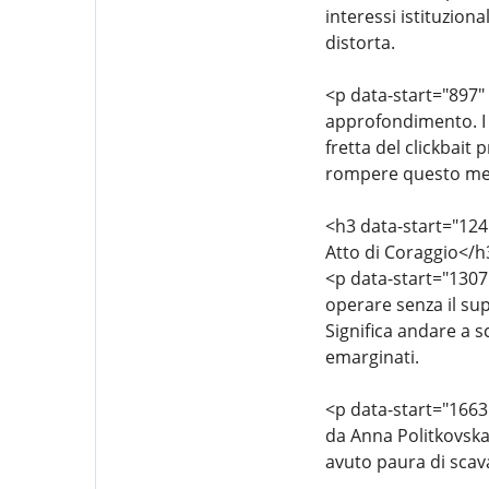
interessi istituzion
distorta.
<p data-start="897" 
approfondimento. I 
fretta del clickbait
rompere questo me
<h3 data-start="124
Atto di Coraggio</h
<p data-start="1307"
operare senza il su
Significa andare a s
emarginati.
<p data-start="1663
da Anna Politkovska
avuto paura di scav