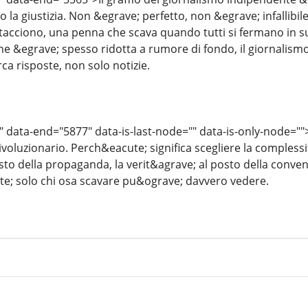
o la giustizia. Non &egrave; perfetto, non &egrave; infallib
 tacciono, una penna che scava quando tutti si fermano in s
e &egrave; spesso ridotta a rumore di fondo, il giornalismo
ca risposte, non solo notizie.
" data-end="5877" data-is-last-node="" data-is-only-node=""
voluzionario. Perch&eacute; significa scegliere la complessi
sto della propaganda, la verit&agrave; al posto della conven
te; solo chi osa scavare pu&ograve; davvero vedere.