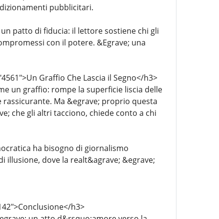
dizionamenti pubblicitari.
atto di fiducia: il lettore sostiene chi gli
a compromessi con il potere. &Egrave; una
"4561">Un Graffio Che Lascia il Segno</h3>
un graffio: rompe la superficie liscia delle
e rassicurante. Ma &egrave; proprio questa
 che gli altri tacciono, chiede conto a chi
ocratica ha bisogno di giornalismo
di illusione, dove la realt&agrave; &egrave;
5142">Conclusione</h3>
&egrave; un atto d&rsquo;amore verso la