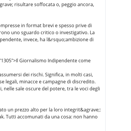
ograve; risultare soffocata o, peggio ancora,
compresse in format brevi e spesso prive di
ono uno sguardo critico o investigativo. La
ndipendente, invece, ha l&rsquo;ambizione di
="1305">Il Giornalismo Indipendente come
umersi dei rischi. Significa, in molti casi,
se legali, minacce e campagne di discredito.
 nelle sale oscure del potere, tra le voci degli
o un prezzo alto per la loro integrit&agrave;:
ak. Tutti accomunati da una cosa: non hanno