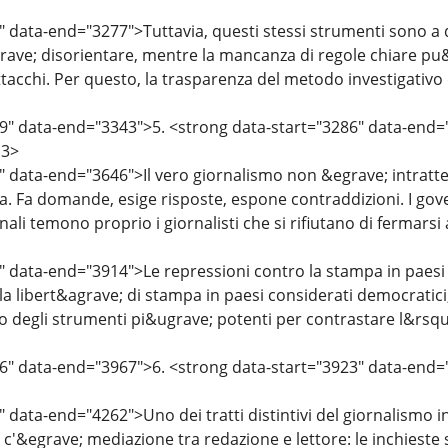
" data-end="3277">Tuttavia, questi stessi strumenti sono a 
ave; disorientare, mentre la mancanza di regole chiare pu
ttacchi. Per questo, la trasparenza del metodo investigativ
9" data-end="3343">5. <strong data-start="3286" data-end="
3>
" data-end="3646">Il vero giornalismo non &egrave; intratt
. Fa domande, esige risposte, espone contraddizioni. I govern
ali temono proprio i giornalisti che si rifiutano di fermarsi al
" data-end="3914">Le repressioni contro la stampa in paesi 
alla libert&agrave; di stampa in paesi considerati democrati
 degli strumenti pi&ugrave; potenti per contrastare l&rsquo
6" data-end="3967">6. <strong data-start="3923" data-end="
" data-end="4262">Uno dei tratti distintivi del giornalismo 
 c'&egrave; mediazione tra redazione e lettore: le inchieste