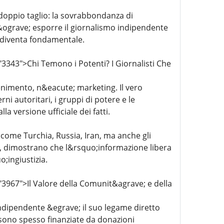
doppio taglio: la sovrabbondanza di
&ograve; esporre il giornalismo indipendente
o diventa fondamentale.
3343">Chi Temono i Potenti? I Giornalisti Che
enimento, n&eacute; marketing. Il vero
i autoritari, i gruppi di potere e le
la versione ufficiale dei fatti.
come Turchia, Russia, Iran, ma anche gli
ci, dimostrano che l&rsquo;informazione libera
;ingiustizia.
3967">Il Valore della Comunit&agrave; e della
indipendente &egrave; il suo legame diretto
 sono spesso finanziate da donazioni