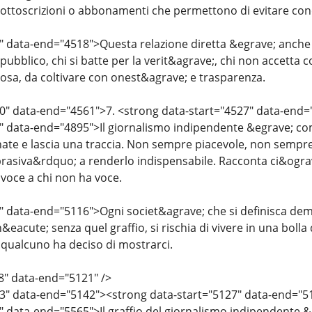
 sottoscrizioni o abbonamenti che permettono di evitare con
 data-end="4518">Questa relazione diretta &egrave; anche un p
 pubblico, chi si batte per la verit&agrave;, chi non accett
iosa, da coltivare con onest&agrave; e trasparenza.
0" data-end="4561">7. <strong data-start="4527" data-end=
" data-end="4895">Il giornalismo indipendente &egrave; come 
nate e lascia una traccia. Non sempre piacevole, non sempr
rasiva&rdquo; a renderlo indispensabile. Racconta ci&ograve;
voce a chi non ha voce.
" data-end="5116">Ogni societ&agrave; che si definisca dem
eacute; senza quel graffio, si rischia di vivere in una bolla 
 qualcuno ha deciso di mostrarci.
8" data-end="5121" />
23" data-end="5142"><strong data-start="5127" data-end="
" data-end="5565">Il graffio del giornalismo indipendente 