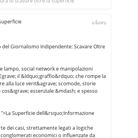
ra di scavare oltre la superficie
superficie
แจ้งลบ
o del Giornalismo Indipendente: Scavare Oltre
e lampo, social network e manipolazioni
Egrave; il &ldquo;graffio&rdquo; che rompe la
re alla luce verit&agrave; scomode, storie
e cos&igrave; essenziale &mdash; e spesso
1">La Superficie dell&rsquo;Informazione
e dei casi, strettamente legati a logiche
i conglomerati economici o influenzate da