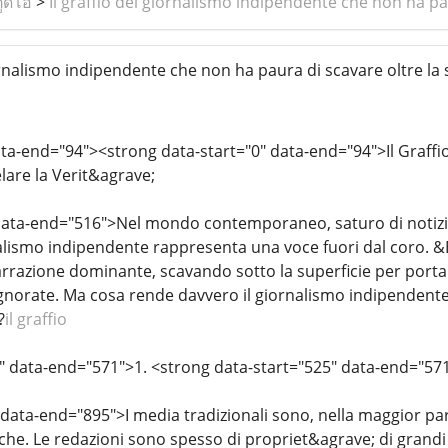
ูดิโอ
>
Il graffio del giornalismo indipendente che non ha pau
ornalismo indipendente che non ha paura di scavare oltre la 
ata-end="94"><strong data-start="0" data-end="94">Il Graffi
elare la Verit&agrave;
data-end="516">Nel mondo contemporaneo, saturo di notizi
nalismo indipendente rappresenta una voce fuori dal coro. &
narrazione dominante, scavando sotto la superficie per porta
ignorate. Ma cosa rende davvero il giornalismo indipendent
?
il graffio
" data-end="571">1. <strong data-start="525" data-end="57
data-end="895">I media tradizionali sono, nella maggior part
iche. Le redazioni sono spesso di propriet&agrave; di grand