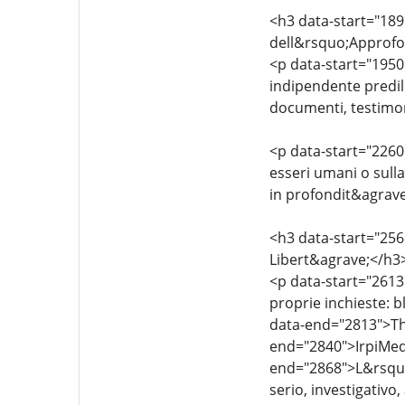
<h3 data-start="189
dell&rsquo;Approf
<p data-start="1950"
indipendente predili
documenti, testimoni
<p data-start="2260"
esseri umani o sull
in profondit&agrave
<h3 data-start="256
Libert&agrave;</h3
<p data-start="2613"
proprie inchieste: 
data-end="2813">The
end="2840">IrpiMed
end="2868">L&rsquo;
serio, investigativo,