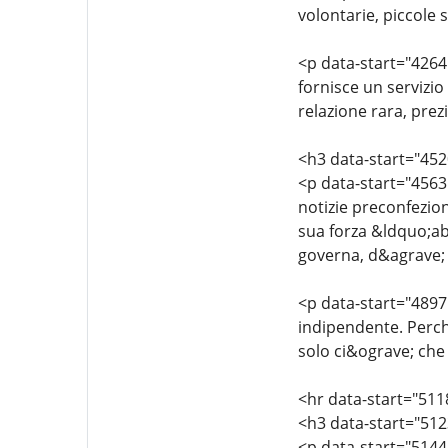
volontarie, piccole
<p data-start="4264"
fornisce un servizio
relazione rara, prez
<h3 data-start="452
<p data-start="4563
notizie preconfezio
sua forza &ldquo;ab
governa, d&agrave; 
<p data-start="4897
indipendente. Perch&
solo ci&ograve; che
<hr data-start="511
<h3 data-start="51
<p data-start="5144