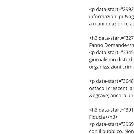
<p data-start="2992
informazioni pu&ogr
a manipolazioni e a
<h3 data-start="327
Fanno Domande</h
<p data-start="3345
giornalismo disturba
organizzazioni crimin
<p data-start="3648
ostacoli crescenti 
&egrave; ancora uno
<h3 data-start="391
Fiducia</h3>
<p data-start="3969
con il pubblico. Non