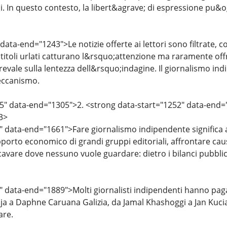
ali. In questo contesto, la libert&agrave; di espressione pu&
data-end="1243">Le notizie offerte ai lettori sono filtrate, 
titoli urlati catturano l&rsquo;attenzione ma raramente offr
 prevale sulla lentezza dell&rsquo;indagine. Il giornalismo i
ccanismo.
5" data-end="1305">2. <strong data-start="1252" data-end
3>
 data-end="1661">Fare giornalismo indipendente significa ass
pporto economico di grandi gruppi editoriali, affrontare cau
cavare dove nessuno vuole guardare: dietro i bilanci pubblici,
" data-end="1889">Molti giornalisti indipendenti hanno pagat
ja a Daphne Caruana Galizia, da Jamal Khashoggi a Jan Kuci
are.