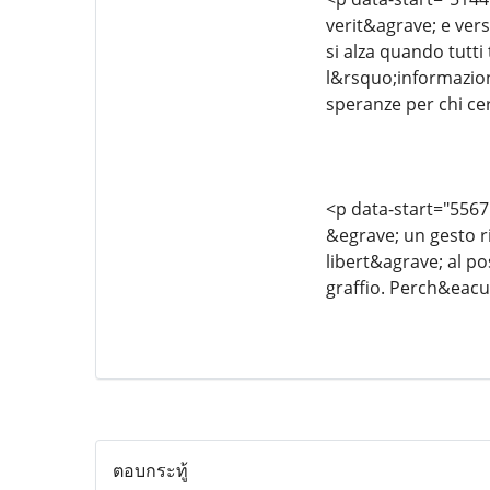
verit&agrave; e vers
si alza quando tutti
l&rsquo;informazion
speranze per chi cer
<p data-start="5567
&egrave; un gesto ri
libert&agrave; al po
graffio. Perch&eacu
ตอบกระทู้