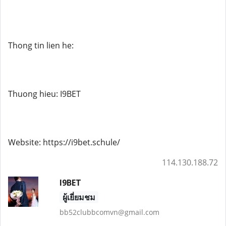
Thong tin lien he:
Thuong hieu: I9BET
Website: https://i9bet.schule/
114.130.188.72
I9BET
ผู้เยี่ยมชม
bb52clubbcomvn@gmail.com