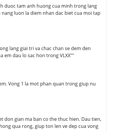
inh duoc tam anh huong cua minh trong lang
o nang luon la diem nhan dac biet cua moi tap
ng lang giai tri va chac chan se dem den
cua em dau lo sac hon trong VLXX""
em. Vong 1 la mot phan quan trong giup nu
t don gian ma ban co the thuc hien. Dau tien,
ong qua rong, giup ton len ve dep cua vong