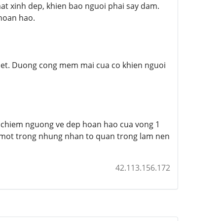
t xinh dep, khien bao nguoi phai say dam.
 hoan hao.
 het. Duong cong mem mai cua co khien nguoi
c chiem nguong ve dep hoan hao cua vong 1
a mot trong nhung nhan to quan trong lam nen
42.113.156.172