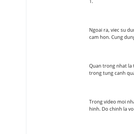
1.
Ngoai ra, viec su d
cam hon. Cung dung 
Quan trong nhat la 
trong tung canh qua
Trong video moi nh
hinh. Do chinh la v