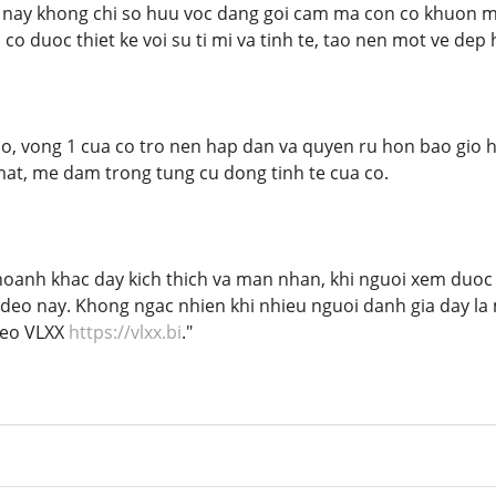
 nay khong chi so huu voc dang goi cam ma con co khuon ma
 co duoc thiet ke voi su ti mi va tinh te, tao nen mot ve dep
ao, vong 1 cua co tro nen hap dan va quyen ru hon bao gio
at, me dam trong tung cu dong tinh te cua co.
khoanh khac day kich thich va man nhan, khi nguoi xem duo
ideo nay. Khong ngac nhien khi nhieu nguoi danh gia day l
deo VLXX
https://vlxx.bi
."