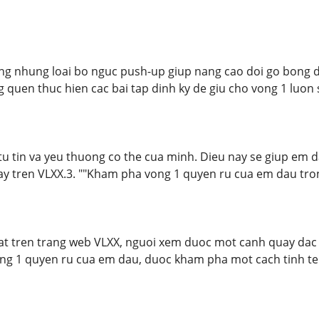
ung nhung loai bo nguc push-up giup nang cao doi go bong d
quen thuc hien cac bai tap dinh ky de giu cho vong 1 luon 
tu tin va yeu thuong co the cua minh. Dieu nay se giup em
y tren VLXX.3. ""Kham pha vong 1 quyen ru cua em dau tro
at tren trang web VLXX, nguoi xem duoc mot canh quay dac 
ong 1 quyen ru cua em dau, duoc kham pha mot cach tinh te