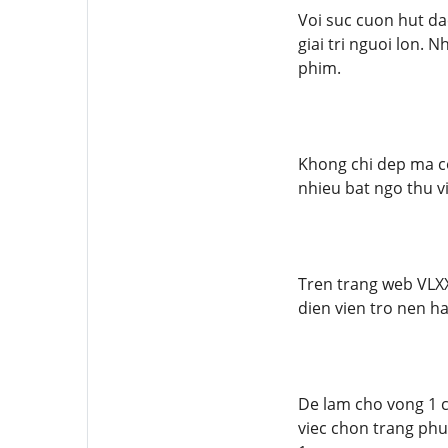
Voi suc cuon hut d
giai tri nguoi lon.
phim.
Khong chi dep ma co
nhieu bat ngo thu vi
Tren trang web VLX
dien vien tro nen h
De lam cho vong 1 c
viec chon trang ph