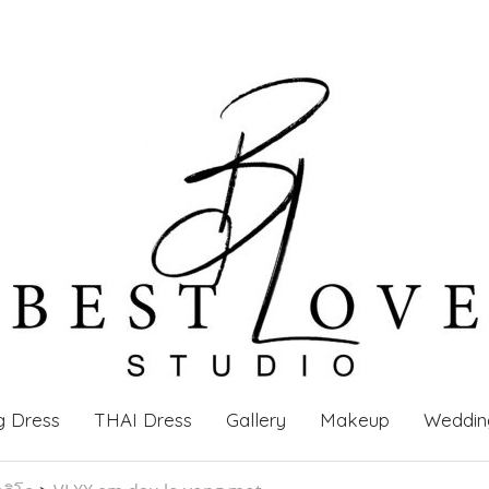
g Dress
THAI Dress
Gallery
Makeup
Weddin