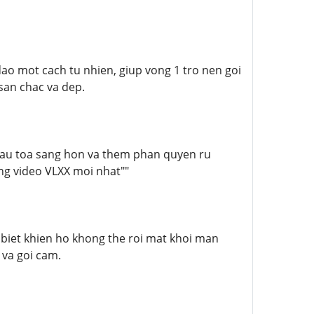
ao mot cach tu nhien, giup vong 1 tro nen goi
san chac va dep.
 dau toa sang hon va them phan quyen ru
ng video VLXX moi nhat""
biet khien ho khong the roi mat khoi man
 va goi cam.