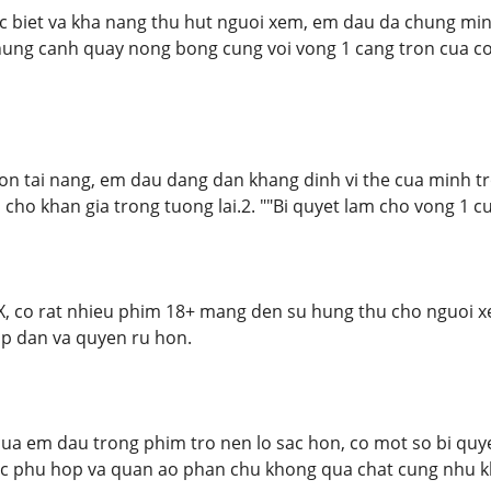
ac biet va kha nang thu hut nguoi xem, em dau da chung m
 Nhung canh quay nong bong cung voi vong 1 cang tron cua c
n tai nang, em dau dang dan khang dinh vi the cua minh tro
 cho khan gia trong tuong lai.2. ""Bi quyet lam cho vong 1 
X, co rat nhieu phim 18+ mang den su hung thu cho nguoi x
ap dan va quyen ru hon.
ua em dau trong phim tro nen lo sac hon, co mot so bi quye
uc phu hop va quan ao phan chu khong qua chat cung nhu kh