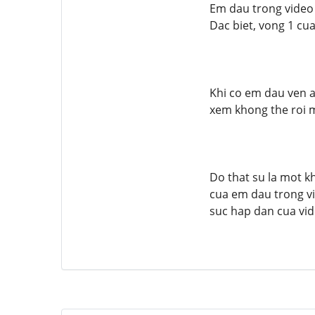
Em dau trong video
Dac biet, vong 1 cua
Khi co em dau ven 
xem khong the roi m
Do that su la mot 
cua em dau trong v
suc hap dan cua vi