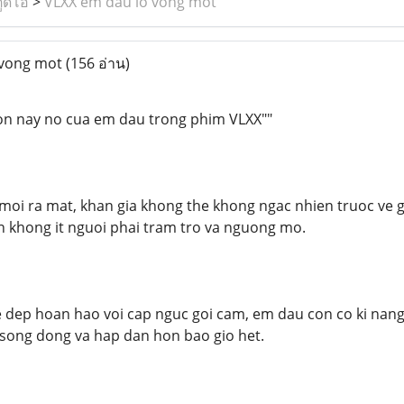
ูดิโอ
>
VLXX em dau lo vong mot
 vong mot
(156 อ่าน)
ron nay no cua em dau trong phim VLXX""
moi ra mat, khan gia khong the khong ngac nhien truoc ve g
n khong it nguoi phai tram tro va nguong mo.
 dep hoan hao voi cap nguc goi cam, em dau con co ki nang d
song dong va hap dan hon bao gio het.