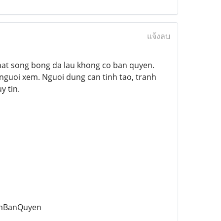
แจ้งลบ
hat song bong da lau khong co ban quyen.
nguoi xem. Nguoi dung can tinh tao, tranh
y tin.
amBanQuyen