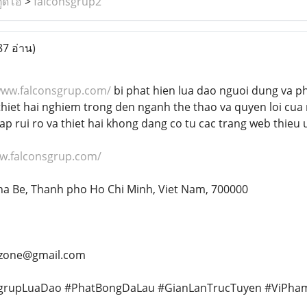
ูดิโอ
>
falconsgrup2
87 อ่าน)
www.falconsgrup.com/
bi phat hien lua dao nguoi dung va p
hiet hai nghiem trong den nganh the thao va quyen loi cua 
p rui ro va thiet hai khong dang co tu cac trang web thieu u
ww.falconsgrup.com/
Nha Be, Thanh pho Ho Chi Minh, Viet Nam, 700000
azone@gmail.com
nsgrupLuaDao #PhatBongDaLau #GianLanTrucTuyen #ViPh