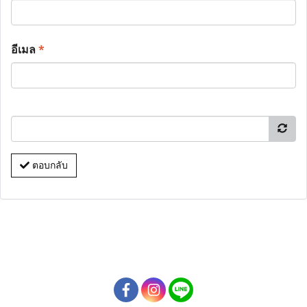
อีเมล
*
ตอบกลับ