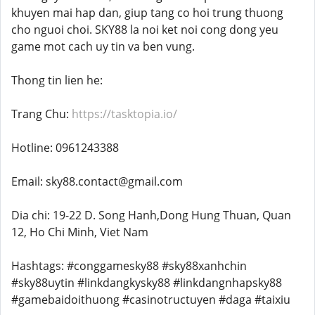
khuyen mai hap dan, giup tang co hoi trung thuong
cho nguoi choi. SKY88 la noi ket noi cong dong yeu
game mot cach uy tin va ben vung.
Thong tin lien he:
Trang Chu:
https://tasktopia.io/
Hotline: 0961243388
Email: sky88.contact@gmail.com
Dia chi: 19-22 D. Song Hanh,Dong Hung Thuan, Quan
12, Ho Chi Minh, Viet Nam
Hashtags: #conggamesky88 #sky88xanhchin
#sky88uytin #linkdangkysky88 #linkdangnhapsky88
#gamebaidoithuong #casinotructuyen #daga #taixiu