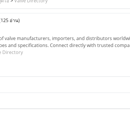
ูดิโอ
>
Valve Directory
(125 อ่าน)
of valve manufacturers, importers, and distributors worldwide
types and specifications. Connect directly with trusted comp
e Directory