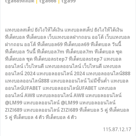
tga689สล็อต
|
tga666
|
tga99
แทงบอลสเต็ป ยังไงให้ได้เงิน
แทงบอลสเต็ป ยังไงให้ได้เงิน
ทีเด็ดบอล
ทีเด็ดบอล
เว็บแทงบอลฝากถอน ออโต้
เว็บแทงบอล
ฝากถอน ออโต้
ทีเด็ดบอล69
ทีเด็ดบอล69
ทีเด็ดบอล วันนี้
ทีเด็ดบอล วันนี้
ทีเด็ดบอล7m
ทีเด็ดบอล7m
ทีเด็ดบอล ชุด
ทีเด็ดบอล ชุด
ทีเด็ดบอลstep7
ทีเด็ดบอลstep7
แทงบอล
ออนไลน์ เว็บไหนดี
แทงบอลออนไลน์ เว็บไหนดี
แทงบอล
ออนไลน์ 2024
แทงบอลออนไลน์ 2024
แทงบอลออนไลน์888
แทงบอลออนไลน์888
แทงบอลออนไลน์ ไม่มีขั้นต่ำ
แทงบอล
ออนไลน์UFABET
แทงบอลออนไลน์UFABET
แทงบอล
ออนไลน์ AW8
แทงบอลออนไลน์ AW8
แทงบอลออนไลน์
@LM99
แทงบอลออนไลน์ @LM99
แทงบอลออนไลน์
ZIZI689
แทงบอลออนไลน์ ZIZI689
ทีเด็ดบอล 5 คู่
ทีเด็ดบอล
5 คู่
ทีเด็ดบอล 4 ตัว
ทีเด็ดบอล 4 ตัว
115.87.12.17