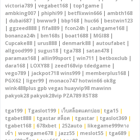
victoria789
|
vegabet168
|
top1game
|
ambking007
|
phiphi99
|
betflixwin666
|
ambth168
|
dubai687
|
bwww9
|
bbp168
|
huc66
|
bestwin123
|
ggzeed888
|
fifa
889
|
fcon24h
|
cashgame
168
|
bonanza
24h
|
bm168s
|
boat1688
|
MGI88
|
Cupcake88
|
urus888
|
denmark
88
|
autoufabet
|
allgood
999
|
sugus
18
|
tga
788
|
satan
478
|
paramax
168
|
allin99sport
|
win711
|
betboxclub
|
dara168
|
LOXY88
|
zeed168vip
tdedgame
|
vego789
|
jackpot718
wins999
|
memberplus
168
|
PGX62
|
liger
99
|
monaco747
hotwin
66
ok8g
wink488plus
gpb vegas
huayvip98
mawinn
pakyok
28
pakyok28vip
PZA789
RST88
tga199
|
Tgaslot199
|
เว็บสล็อตแตกบ่อย
|
tga15
|
tgabet888
|
tgastar สล็อต
|
tgastar
|
tgaslot369
|
tgabet168
|
678xbet
|
252auto
|
likegame999ทาง
เข้า
|
wowgame678
|
jazz55
|
meslot55
|
tga689
|