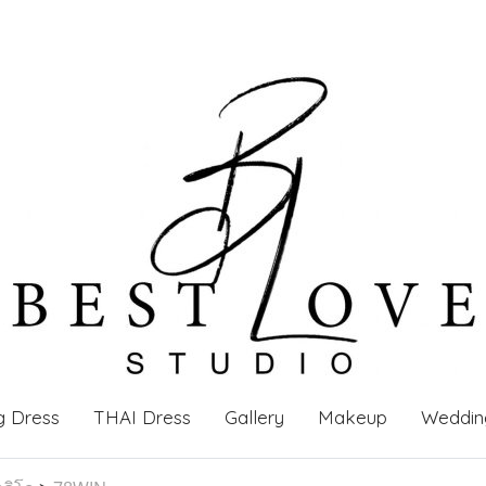
g Dress
THAI Dress
Gallery
Makeup
Weddin