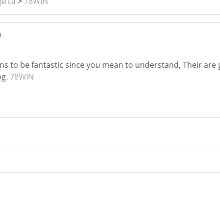
ูดิโอ
>
78WIN
)
s to be fantastic since you mean to understand, Their are giv
og.
78WIN