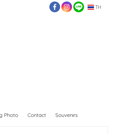
TH
g Photo
Contact
Souvenirs