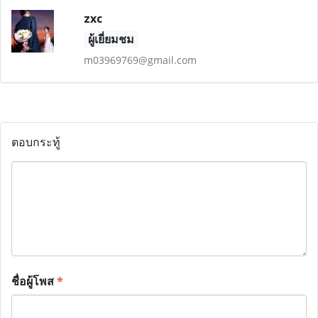
zxc
ผู้เยี่ยมชม
m03969769@gmail.com
ตอบกระทู้
ชื่อผู้โพส
*