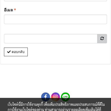
อีเมล
*
ตอบกลับ
เว็บไซต์นี้มีการใช้งานคุกกี้ เพื่อเพิ่มประสิทธิภาพและประสบการณ์ที่ดีใน
การใช้งานเว็บไซต์ของท่าน ท่านสามารถอ่านรายละเอียดเพิ่มเติมได้ที่