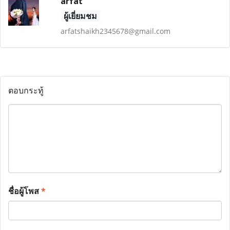
arfat
ผู้เยี่ยมชม
arfatshaikh2345678@gmail.com
ตอบกระทู้
ชื่อผู้โพส
*