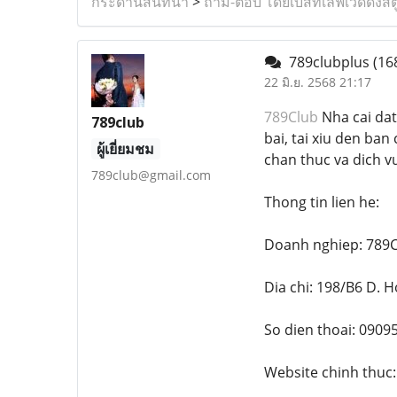
กระดานสนทนา
>
ถาม-ตอบ โดยเบสท์เลิฟเวดดิ้งสต
789clubplus
(16
22 มิ.ย. 2568 21:17
789Club
Nha cai dat
789club
bai, tai xiu den ban
ผู้เยี่ยมชม
chan thuc va dich v
789club@gmail.com
Thong tin lien he:
Doanh nghiep: 789
Dia chi: 198/B6 D.
So dien thoai: 0909
Website chinh thuc