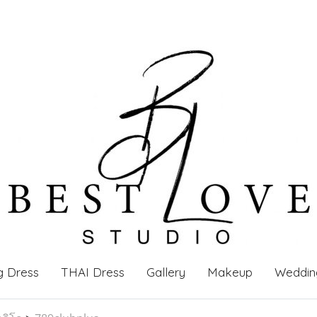
g Dress
THAI Dress
Gallery
Makeup
Weddin