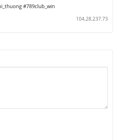
oi_thuong #789club_win
104.28.237.73