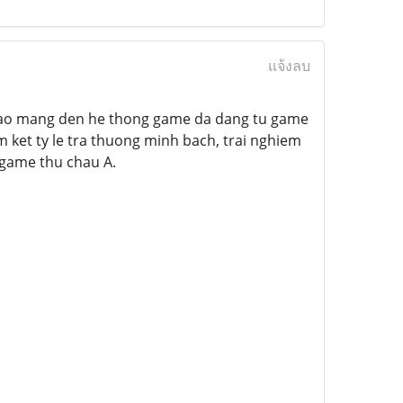
แจ้งลบ
 hao mang den he thong game da dang tu game
m ket ty le tra thuong minh bach, trai nghiem
 game thu chau A.