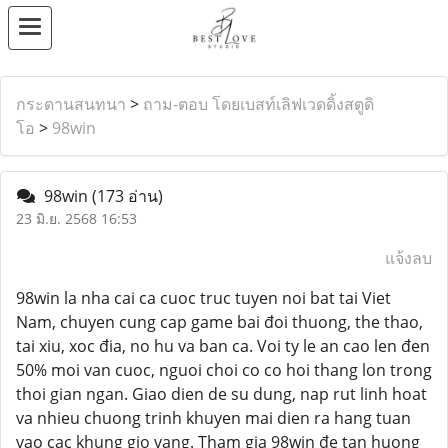
กระดานสนทนา
>
ถาม-ตอบ โดยเบสท์เลิฟเวดดิ้งสตูดิ
โอ
>
98win
98win
(173 อ่าน)
23 มิ.ย. 2568 16:53
แจ้งลบ
98win la nha cai ca cuoc truc tuyen noi bat tai Viet
Nam, chuyen cung cap game bai đoi thuong, the thao,
tai xiu, xoc đia, no hu va ban ca. Voi ty le an cao len đen
50% moi van cuoc, nguoi choi co co hoi thang lon trong
thoi gian ngan. Giao dien de su dung, nap rut linh hoat
va nhieu chuong trinh khuyen mai dien ra hang tuan
vao cac khung gio vang. Tham gia 98win đe tan huong