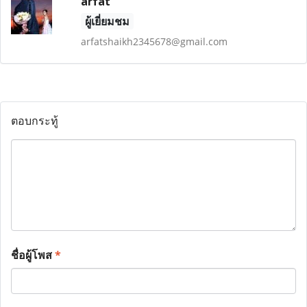
arfat
ผู้เยี่ยมชม
arfatshaikh2345678@gmail.com
ตอบกระทู้
ชื่อผู้โพส
*