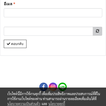
อีเมล
*
ตอบกลับ
เว็บไซต์นี้มีการใช้งานคุกกี้ เพื่อเพิ่มประสิทธิภาพและประสบการณ์ที่ดีใน
การใช้งานเว็บไซต์ของท่าน ท่านสามารถอ่านรายละเอียดเพิ่มเติมได้ที่
นโยบายความเป็นส่วนตัว
และ
นโยบายคุกกี้