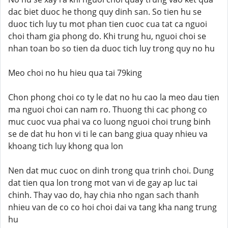
dac biet duoc he thong quy dinh san. So tien hu se
duoc tich luy tu mot phan tien cuoc cua tat ca nguoi
choi tham gia phong do. Khi trung hu, nguoi choi se
nhan toan bo so tien da duoc tich luy trong quy no hu
Meo choi no hu hieu qua tai 79king
Chon phong choi co ty le dat no hu cao la meo dau tien
ma nguoi choi can nam ro. Thuong thi cac phong co
muc cuoc vua phai va co luong nguoi choi trung binh
se de dat hu hon vi ti le can bang giua quay nhieu va
khoang tich luy khong qua lon
Nen dat muc cuoc on dinh trong qua trinh choi. Dung
dat tien qua lon trong mot van vi de gay ap luc tai
chinh. Thay vao do, hay chia nho ngan sach thanh
nhieu van de co co hoi choi dai va tang kha nang trung
hu