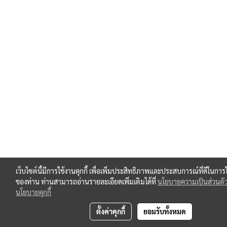
เว็บไซต์นี้มีการใช้งานคุกกี้ เพื่อเพิ่มประสิทธิภาพและประสบการณ์ที่ดีในการ
ของท่าน ท่านสามารถอ่านรายละเอียดเพิ่มเติมได้ที่
นโยบายความเป็นส่วนตั
นโยบายคุกกี้
ตั้งค่าคุกกี้
ยอมรับทั้งหมด