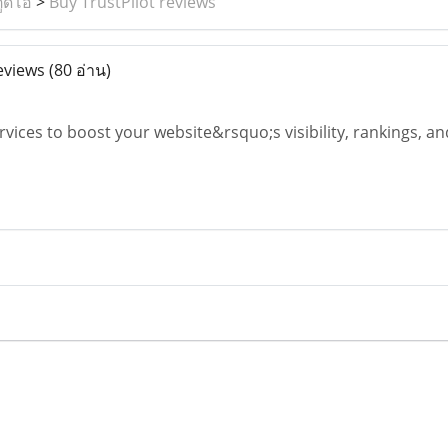
ูดิโอ
>
Buy TrustPilot reviews
eviews
(80 อ่าน)
vices to boost your website&rsquo;s visibility, rankings, and