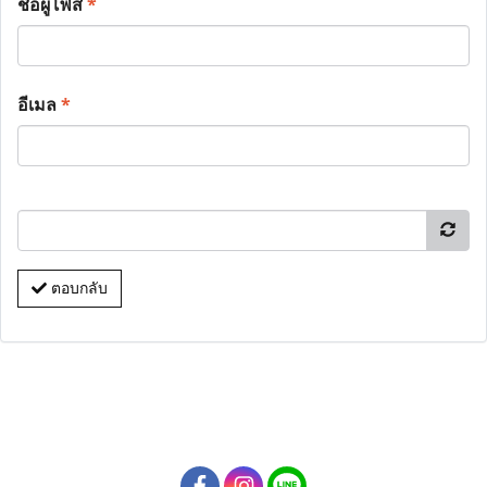
ชื่อผู้โพส
*
อีเมล
*
ตอบกลับ