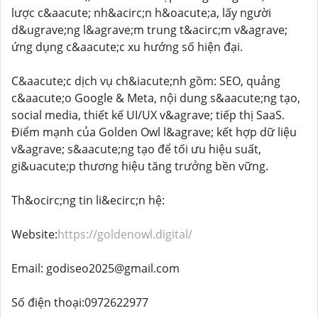
lược c&aacute; nh&acirc;n h&oacute;a, lấy người
d&ugrave;ng l&agrave;m trung t&acirc;m v&agrave;
ứng dụng c&aacute;c xu hướng số hiện đại.
C&aacute;c dịch vụ ch&iacute;nh gồm: SEO, quảng
c&aacute;o Google & Meta, nội dung s&aacute;ng tạo,
social media, thiết kế UI/UX v&agrave; tiếp thị SaaS.
Điểm mạnh của Golden Owl l&agrave; kết hợp dữ liệu
v&agrave; s&aacute;ng tạo để tối ưu hiệu suất,
gi&uacute;p thương hiệu tăng trưởng bền vững.
Th&ocirc;ng tin li&ecirc;n hệ:
Website:
https://goldenowl.digital/
Email: godiseo2025@gmail.com
Số điện thoại:0972622977