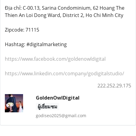
Địa chỉ: C-00.13, Sarina Condominium, 62 Hoang The
Thien An Loi Dong Ward, District 2, Ho Chi Minh City
Zipcode: 71115
Hashtag: #digitalmarketing
https://www.facebook.com/goldenowldigital
https://www.linkedin.com/company/godigitalstudio/
222.252.29.175
GoldenOwlDigital
ผู้เยี่ยมชม
godiseo2025@gmail.com