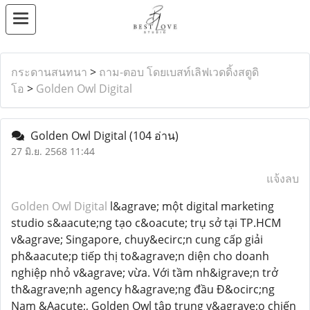
กระดานสนทนา
>
ถาม-ตอบ โดยเบสท์เลิฟเวดดิ้งสตูดิ
โอ
>
Golden Owl Digital
Golden Owl Digital
(104 อ่าน)
27 มิ.ย. 2568 11:44
แจ้งลบ
Golden Owl Digital
l&agrave; một digital marketing
studio s&aacute;ng tạo c&oacute; trụ sở tại TP.HCM
v&agrave; Singapore, chuy&ecirc;n cung cấp giải
ph&aacute;p tiếp thị to&agrave;n diện cho doanh
nghiệp nhỏ v&agrave; vừa. Với tầm nh&igrave;n trở
th&agrave;nh agency h&agrave;ng đầu Đ&ocirc;ng
Nam &Aacute;, Golden Owl tập trung v&agrave;o chiến