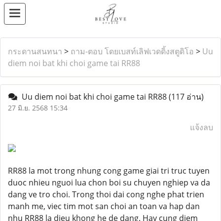
กระดานสนทนา
>
ถาม-ตอบ โดยเบสท์เลิฟเวดดิ้งสตูดิโอ
>
Uu
diem noi bat khi choi game tai RR88
Uu diem noi bat khi choi game tai RR88
(117 อ่าน)
27 มิ.ย. 2568 15:34
แจ้งลบ
RR88 la mot trong nhung cong game giai tri truc tuyen
duoc nhieu nguoi lua chon boi su chuyen nghiep va da
dang ve tro choi. Trong thoi dai cong nghe phat trien
manh me, viec tim mot san choi an toan va hap dan
nhu RR88 la dieu khong he de dang. Hay cung diem