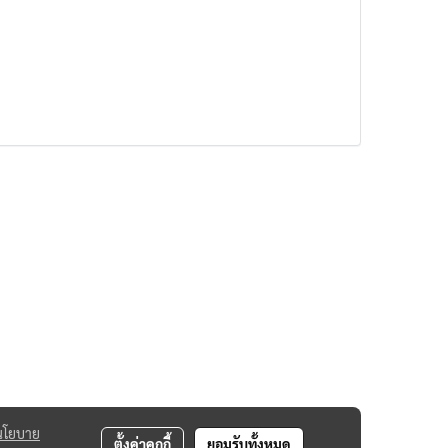
นโยบาย
ตั้งค่าคุกกี้
ยอมรับทั้งหมด