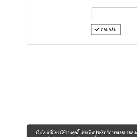
ตอบกลับ
เว็บไซต์นี้มีการใช้งานคุกกี้ เพื่อเพิ่มประสิทธิภาพและประส